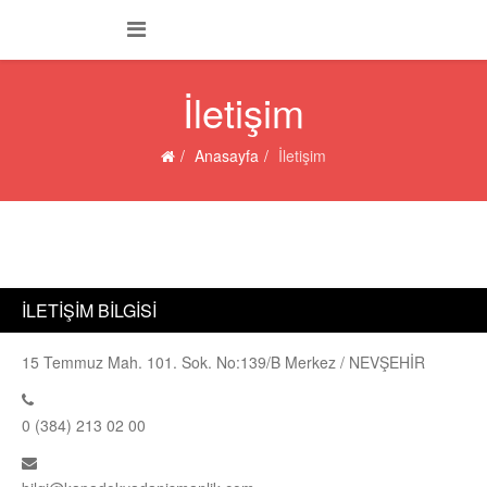
İletişim
Anasayfa
İletişim
İLETIŞIM BİLGISI
15 Temmuz Mah. 101. Sok. No:139/B Merkez / NEVŞEHİR
0 (384) 213 02 00